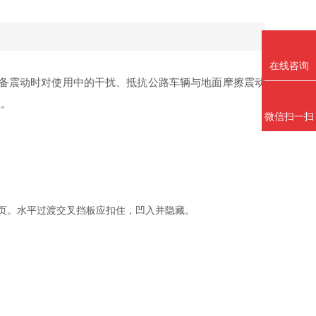
在线咨询
备震动时对使用中的干扰、抵抗公路车辆与地面摩擦震动
性。
微信扫一扫
页。水平过渡交叉挡板应扣住，凹入并隐藏。