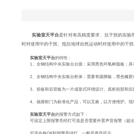
实验室天平台
是针对有高精度要求、抗干扰的实验
时对使用中的干扰、抵抗地球自然运动时对使用中的干扰
实验室天平台
的特性：
1、全钢结构中央实验台台面：采用黑色环氧树脂板；具有
2、全钢结构中央实验台柜体：需要有踢脚板，黑色橡胶
3、前板和后背板为一片成形式环绕设计。底柜前部和后部
4、抽屉柜门为标准化产品，可以互换，以方便维护。现
实验室天平台
的报警方式如下：
可设定上限报警亮经灯可选是否需要外置声音报警（超出
可选合格OK时报警亮绿灯，一般是声音提示。