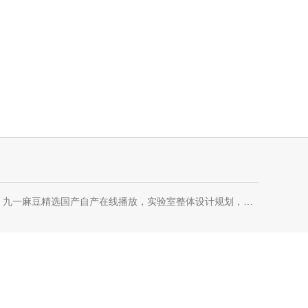
选国产自产在线播放，实验室整体设计规划，装饰装修，实验室家具，恒温恒湿室，微生物室，无尘车间，理化生设备